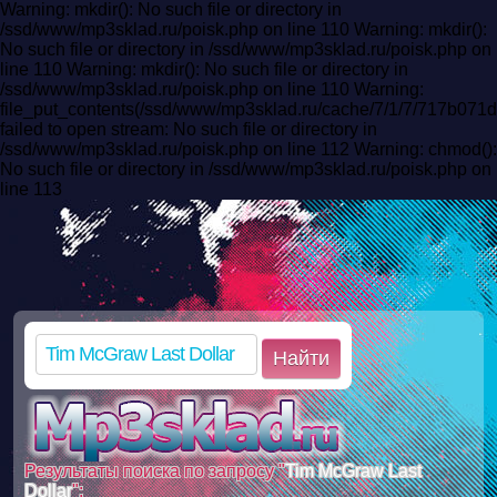
Warning: mkdir(): No such file or directory in
/ssd/www/mp3sklad.ru/poisk.php on line 110 Warning: mkdir():
No such file or directory in /ssd/www/mp3sklad.ru/poisk.php on
line 110 Warning: mkdir(): No such file or directory in
/ssd/www/mp3sklad.ru/poisk.php on line 110 Warning:
file_put_contents(/ssd/www/mp3sklad.ru/cache/7/1/7/717b07
failed to open stream: No such file or directory in
/ssd/www/mp3sklad.ru/poisk.php on line 112 Warning: chmod():
No such file or directory in /ssd/www/mp3sklad.ru/poisk.php on
line 113
Найти
Результаты поиска по запросу "
Tim McGraw Last
Dollar
":