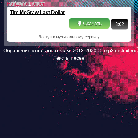
Найдено
1
ответ
Tim McGraw Last Dollar
🡇 Скачать
3:02
Доступ к музыкальному сервису
Обращение к пользователям
2013-2020 ©
mp3.rostext.ru
Тексты песен