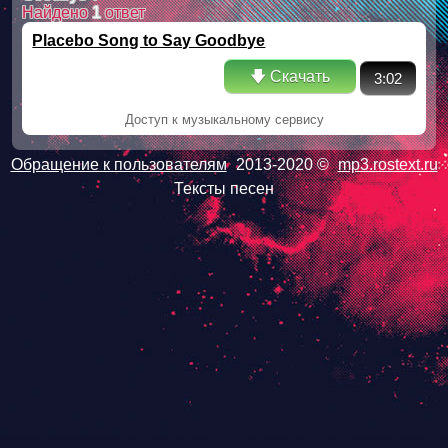
Найдено
1
ответ
Placebo Song to Say Goodbye
🡇 Скачать
3:02
Доступ к музыкальному сервису
Обращение к пользователям
2013-2020 ©
mp3.rostext.ru
Тексты песен