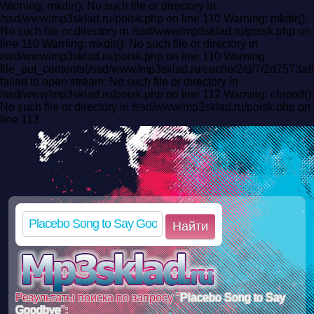
Warning: mkdir(): No such file or directory in
/ssd/www/mp3sklad.ru/poisk.php on line 110 Warning: mkdir():
No such file or directory in /ssd/www/mp3sklad.ru/poisk.php on
line 110 Warning: mkdir(): No such file or directory in
/ssd/www/mp3sklad.ru/poisk.php on line 110 Warning:
file_put_contents(/ssd/www/mp3sklad.ru/cache/2/d/7/2d7573
failed to open stream: No such file or directory in
/ssd/www/mp3sklad.ru/poisk.php on line 112 Warning: chmod():
No such file or directory in /ssd/www/mp3sklad.ru/poisk.php on
line 113
Найти
Результаты поиска по запросу "
Placebo Song to Say
Goodbye
":