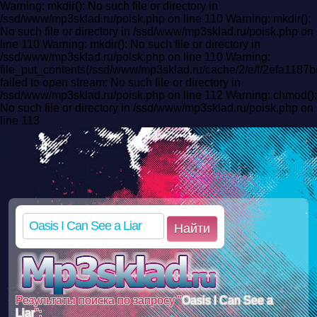
Warning: mkdir(): No such file or directory in
/ssd/www/mp3sklad.ru/poisk.php on line 110 Warning: mkdir():
No such file or directory in /ssd/www/mp3sklad.ru/poisk.php on
line 110 Warning: mkdir(): No such file or directory in
/ssd/www/mp3sklad.ru/poisk.php on line 110 Warning:
file_put_contents(/ssd/www/mp3sklad.ru/cache/2/e/f/2efa118
failed to open stream: No such file or directory in
/ssd/www/mp3sklad.ru/poisk.php on line 112 Warning: chmod():
No such file or directory in /ssd/www/mp3sklad.ru/poisk.php on
line 113
Найти
Результаты поиска по запросу "
Oasis I Can See a
Liar
":