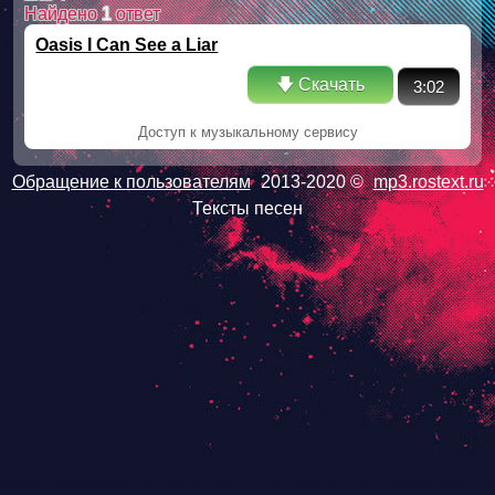
Найдено
1
ответ
Oasis I Can See a Liar
🡇 Скачать
3:02
Доступ к музыкальному сервису
Обращение к пользователям
2013-2020 ©
mp3.rostext.ru
Тексты песен