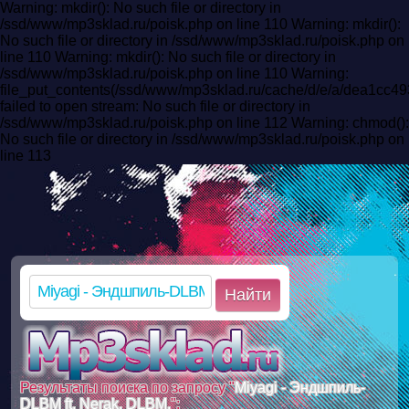
Warning: mkdir(): No such file or directory in
/ssd/www/mp3sklad.ru/poisk.php on line 110 Warning: mkdir():
No such file or directory in /ssd/www/mp3sklad.ru/poisk.php on
line 110 Warning: mkdir(): No such file or directory in
/ssd/www/mp3sklad.ru/poisk.php on line 110 Warning:
file_put_contents(/ssd/www/mp3sklad.ru/cache/d/e/a/dea1c
failed to open stream: No such file or directory in
/ssd/www/mp3sklad.ru/poisk.php on line 112 Warning: chmod():
No such file or directory in /ssd/www/mp3sklad.ru/poisk.php on
line 113
Найти
Результаты поиска по запросу "
Miyagi - Эндшпиль-
DLBM ft. Nerak. DLBM.
":