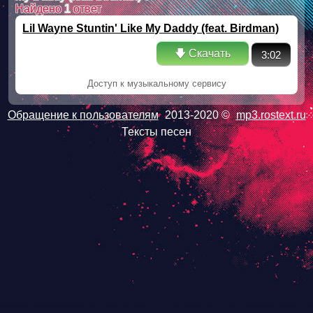
Найдено
1
ответ
Lil Wayne Stuntin' Like My Daddy (feat. Birdman)
🡇 Скачать
3:02
Доступ к музыкальному сервису
Обращение к пользователям
2013-2020 ©
mp3.rostext.ru
Тексты песен