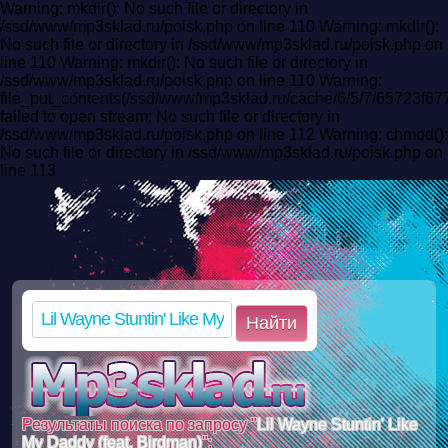
Warning: mkdir(): No such file or directory in
/ssd/www/mp3sklad.ru/poisk.php on line 110 Warning: mkdir():
No such file or directory in /ssd/www/mp3sklad.ru/poisk.php on
line 110 Warning: mkdir(): No such file or directory in
/ssd/www/mp3sklad.ru/poisk.php on line 110 Warning:
file_put_contents(/ssd/www/mp3sklad.ru/cache/6/5/7/65723f
failed to open stream: No such file or directory in
/ssd/www/mp3sklad.ru/poisk.php on line 112 Warning: chmod():
No such file or directory in /ssd/www/mp3sklad.ru/poisk.php on
line 113
Найти
Результаты поиска по запросу "
Lil Wayne Stuntin' Like
My Daddy (feat. Birdman)
":