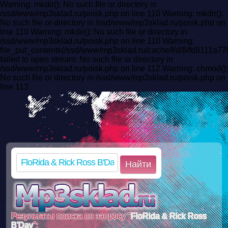
Warning: mkdir(): No such file or directory in
/ssd/www/mp3sklad.ru/poisk.php on line 110 Warning: mkdir():
No such file or directory in /ssd/www/mp3sklad.ru/poisk.php on
line 110 Warning: mkdir(): No such file or directory in
/ssd/www/mp3sklad.ru/poisk.php on line 110 Warning:
file_put_contents(/ssd/www/mp3sklad.ru/cache/f/d/8/fd8111
failed to open stream: No such file or directory in
/ssd/www/mp3sklad.ru/poisk.php on line 112 Warning: chmod():
No such file or directory in /ssd/www/mp3sklad.ru/poisk.php on
line 113
Найти
Результаты поиска по запросу "
FloRida & Rick Ross
B'Day
":