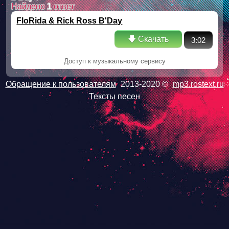
Найдено
1
ответ
FloRida & Rick Ross B'Day
🡇 Скачать
3:02
Доступ к музыкальному сервису
Обращение к пользователям
2013-2020 ©
mp3.rostext.ru
Тексты песен