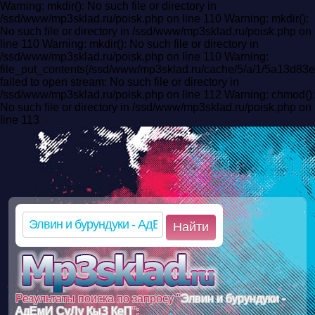
Warning: mkdir(): No such file or directory in
/ssd/www/mp3sklad.ru/poisk.php on line 110 Warning: mkdir():
No such file or directory in /ssd/www/mp3sklad.ru/poisk.php on
line 110 Warning: mkdir(): No such file or directory in
/ssd/www/mp3sklad.ru/poisk.php on line 110 Warning:
file_put_contents(/ssd/www/mp3sklad.ru/cache/5/a/1/5a13d8
failed to open stream: No such file or directory in
/ssd/www/mp3sklad.ru/poisk.php on line 112 Warning: chmod():
No such file or directory in /ssd/www/mp3sklad.ru/poisk.php on
line 113
Найти
Результаты поиска по запросу "
Элвин и бурундуки -
АдЕмИ СуЛу КыЗ КеП
":