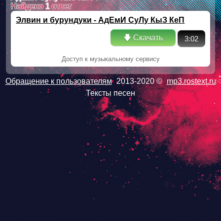
Найдено
1
ответ
Элвин и бурундуки - АдЕмИ СуЛу КыЗ КеП
🡇 Скачать
3:02
Доступ к музыкальному сервису
Обращение к пользователям
2013-2020 ©
mp3.rostext.ru
Тексты песен