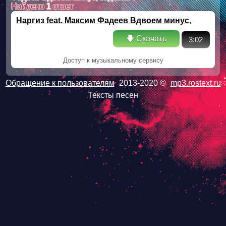
Найдено
1
ответ
Наргиз feat. Максим Фадеев Вдвоем минус,
задавка
🡇 Скачать
3:02
Доступ к музыкальному сервису
Обращение к пользователям
2013-2020 ©
mp3.rostext.ru
Тексты песен