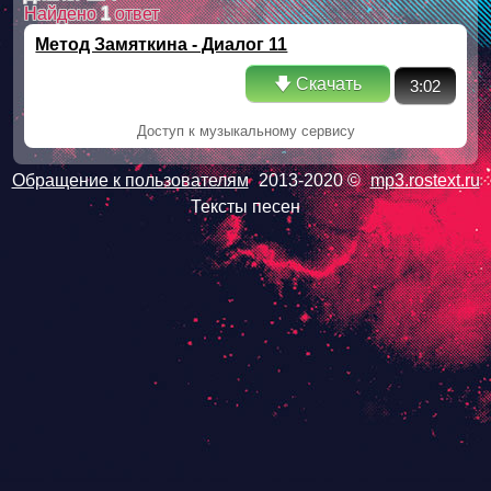
Найдено
1
ответ
Метод Замяткина - Диалог 11
🡇 Скачать
3:02
Доступ к музыкальному сервису
Обращение к пользователям
2013-2020 ©
mp3.rostext.ru
Тексты песен