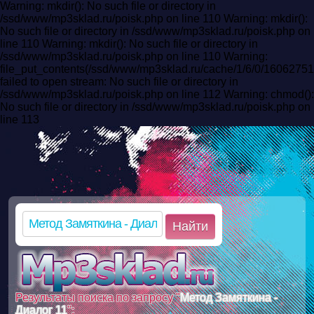
Warning: mkdir(): No such file or directory in
/ssd/www/mp3sklad.ru/poisk.php on line 110 Warning: mkdir():
No such file or directory in /ssd/www/mp3sklad.ru/poisk.php on
line 110 Warning: mkdir(): No such file or directory in
/ssd/www/mp3sklad.ru/poisk.php on line 110 Warning:
file_put_contents(/ssd/www/mp3sklad.ru/cache/1/6/0/160627
failed to open stream: No such file or directory in
/ssd/www/mp3sklad.ru/poisk.php on line 112 Warning: chmod():
No such file or directory in /ssd/www/mp3sklad.ru/poisk.php on
line 113
Найти
Результаты поиска по запросу "
Метод Замяткина -
Диалог 11
":